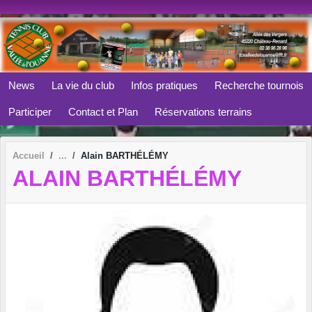
Panneau de gestion des cookies
News
La vie du club
Infos pratiques
Recherche tournois
Participer
Contact et Plan
Réservations terrains
Accueil
Alain BARTHÉLÉMY
ALAIN BARTHÉLÉMY