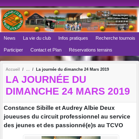
Panneau de gestion des cookies
News
La vie du club
Infos pratiques
Recherche tournois
Participer
Contact et Plan
Réservations terrains
Accueil
La journée du dimanche 24 Mars 2019
LA JOURNÉE DU
DIMANCHE 24 MARS 2019
Constance Sibille et Audrey Albie Deux
joueuses du circuit professionnel au service
des jeunes et des passionné(e)s au TCVO