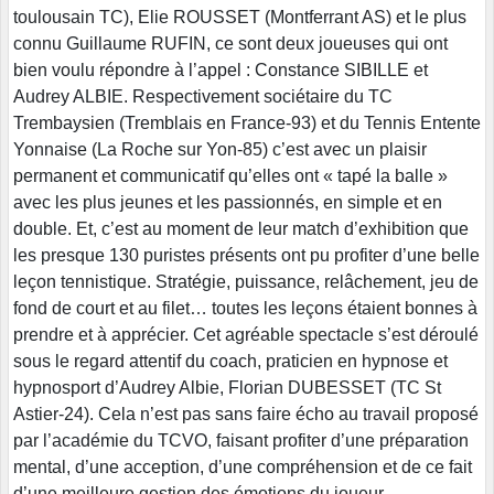
toulousain TC), Elie ROUSSET (Montferrant AS) et le plus
connu Guillaume RUFIN, ce sont deux joueuses qui ont
bien voulu répondre à l’appel : Constance SIBILLE et
Audrey ALBIE. Respectivement sociétaire du TC
Trembaysien (Tremblais en France-93) et du Tennis Entente
Yonnaise (La Roche sur Yon-85) c’est avec un plaisir
permanent et communicatif qu’elles ont « tapé la balle »
avec les plus jeunes et les passionnés, en simple et en
double. Et, c’est au moment de leur match d’exhibition que
les presque 130 puristes présents ont pu profiter d’une belle
leçon tennistique. Stratégie, puissance, relâchement, jeu de
fond de court et au filet… toutes les leçons étaient bonnes à
prendre et à apprécier. Cet agréable spectacle s’est déroulé
sous le regard attentif du coach, praticien en hypnose et
hypnosport d’Audrey Albie, Florian DUBESSET (TC St
Astier-24). Cela n’est pas sans faire écho au travail proposé
par l’académie du TCVO, faisant profiter d’une préparation
mental, d’une acception, d’une compréhension et de ce fait
d’une meilleure gestion des émotions du joueur.