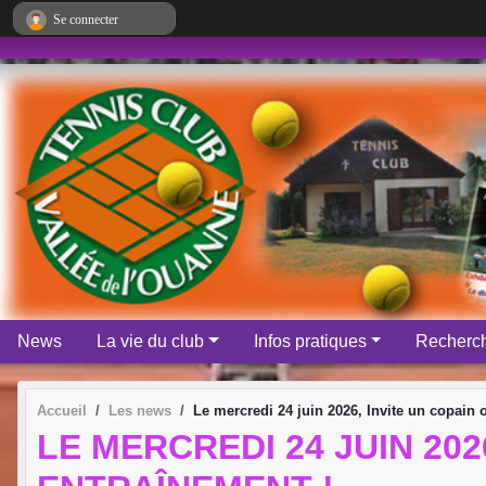
Panneau de gestion des cookies
Se connecter
News
La vie du club
Infos pratiques
Recherch
Accueil
Les news
Le mercredi 24 juin 2026, Invite un copain 
LE MERCREDI 24 JUIN 202