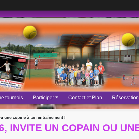
e tournois
Participer
Contact et Plan
Réservations
ou une copine à ton entraînement !
6, INVITE UN COPAIN OU UN