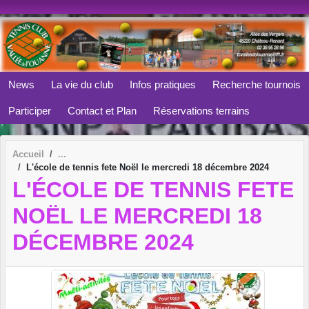
Panneau de gestion des cookies
News
La vie du club
Infos pratiques
Recherche tournois
Participer
Contact et Plan
Réservations terrains
Accueil
L'école de tennis fete Noël le mercredi 18 décembre 2024
L'ÉCOLE DE TENNIS FETE
NOËL LE MERCREDI 18
DÉCEMBRE 2024