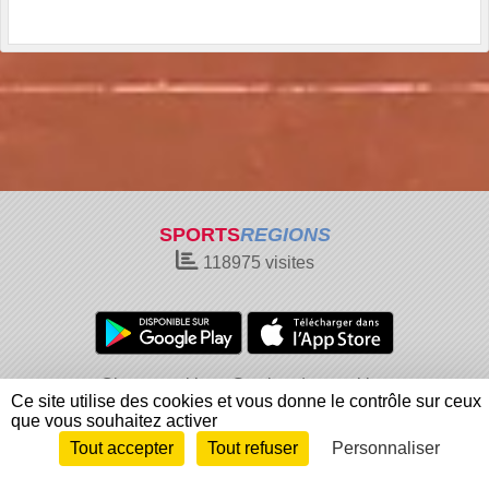
SPORTS
REGIONS
118975
visites
Charte cookies
Gestion des cookies
Ce site utilise des cookies et vous donne le contrôle sur ceux
Informations légales
Signaler un contenu inapproprié
que vous souhaitez activer
Tout accepter
Tout refuser
Personnaliser
Envie de participer ?
Connexion