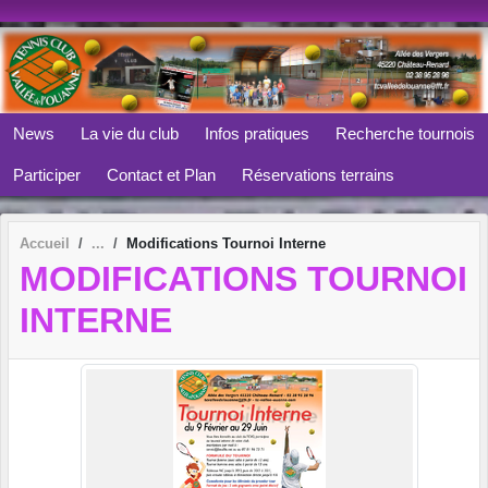
Panneau de gestion des cookies
News
La vie du club
Infos pratiques
Recherche tournois
Participer
Contact et Plan
Réservations terrains
Accueil
Modifications Tournoi Interne
MODIFICATIONS TOURNOI
INTERNE