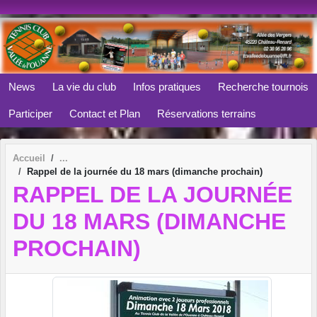
Panneau de gestion des cookies
News
La vie du club
Infos pratiques
Recherche tournois
Participer
Contact et Plan
Réservations terrains
Accueil
Rappel de la journée du 18 mars (dimanche prochain)
RAPPEL DE LA JOURNÉE
DU 18 MARS (DIMANCHE
PROCHAIN)