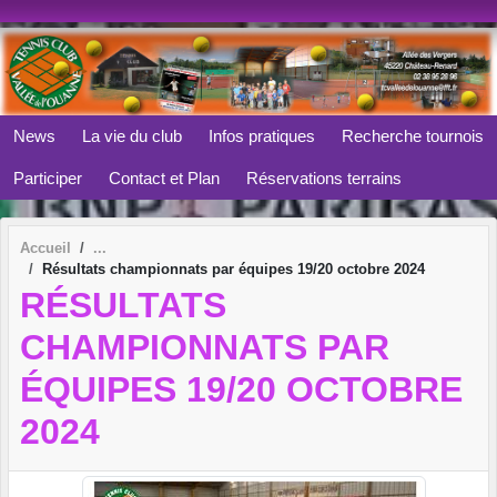
Panneau de gestion des cookies
News
La vie du club
Infos pratiques
Recherche tournois
Participer
Contact et Plan
Réservations terrains
Accueil
Résultats championnats par équipes 19/20 octobre 2024
RÉSULTATS
CHAMPIONNATS PAR
ÉQUIPES 19/20 OCTOBRE
2024