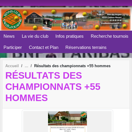
Panneau de gestion des cookies
News
La vie du club
Infos pratiques
Recherche tournois
Participer
Contact et Plan
Réservations terrains
Accueil
Résultats des championnats +55 hommes
RÉSULTATS DES
CHAMPIONNATS +55
HOMMES