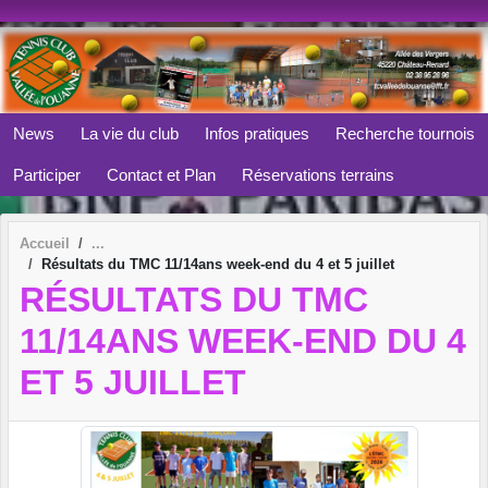
Panneau de gestion des cookies
News
La vie du club
Infos pratiques
Recherche tournois
Participer
Contact et Plan
Réservations terrains
Accueil
Résultats du TMC 11/14ans week-end du 4 et 5 juillet
RÉSULTATS DU TMC
11/14ANS WEEK-END DU 4
ET 5 JUILLET