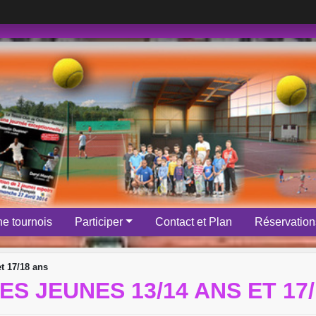
e tournois
Participer
Contact et Plan
Réservations
t 17/18 ans
S JEUNES 13/14 ANS ET 17