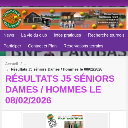
Panneau de gestion des cookies
News
La vie du club
Infos pratiques
Recherche tournois
Participer
Contact et Plan
Réservations terrains
Accueil
Résultats J5 séniors Dames / hommes le 08/02/2026
RÉSULTATS J5 SÉNIORS
DAMES / HOMMES LE
08/02/2026